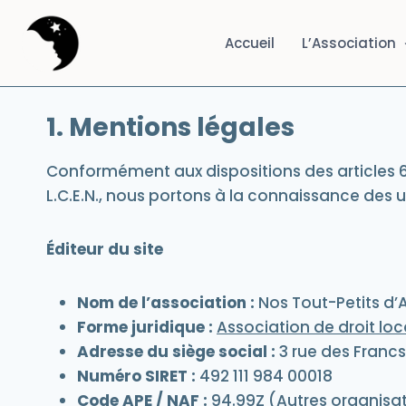
Aller
au
Accueil
L’Association
contenu
1. Mentions légales
Conformément aux dispositions des articles 6-
L.C.E.N., nous portons à la connaissance des uti
Éditeur du site
Nom de l’association :
Nos Tout-Petits d’
Forme juridique :
Association de droit loc
Adresse du siège social :
3 rue des Franc
Numéro SIRET :
492 111 984 00018
Code APE / NAF :
94.99Z (Autres organisat